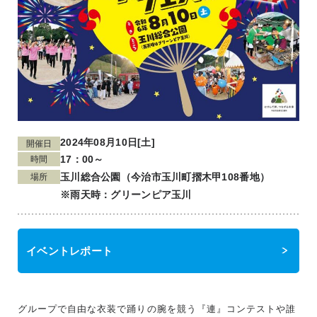
2024年08月10日[土]
開催日
17：00～
時間
玉川総合公園（今治市玉川町摺木甲108番地）
場所
※雨天時：グリーンピア玉川
イベントレポート
グループで自由な衣装で踊りの腕を競う『連』コンテストや誰