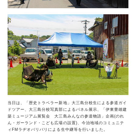
当日は、「歴史トラベラー新地」大三島分校生による参道ガイ
ドツアー、大三島分校写真部によるパネル展示、「伊東豊雄建
築ミュージアム展覧会 大三島みんなの参道物語」企画(のれ
ん・ガーランド・こども広場の設置)、今治地域のコミュニテ
ィFMラヂオバリバリによる生中継等を行いました。