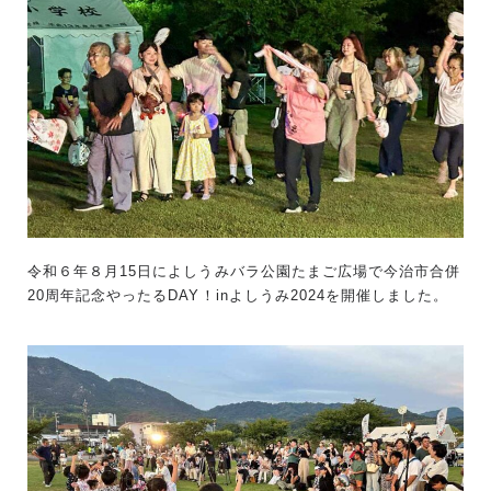
令和６年８月15日によしうみバラ公園たまご広場で今治市合併
20周年記念やったるDAY！inよしうみ2024を開催しました。