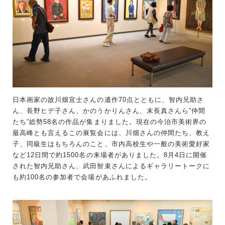
日本画家の故川畑宜士さんの遺作70点とともに、智内兄助さ
ん、長野ヒデ子さん、かのうかりんさん、末長真さんら”仲間
たち”総勢58名の作品が集まりました。現在の今治市美術界の
最高峰とも言えるこの展覧会には、川畑さんの仲間たち、教え
子、同級生はもちろんのこと、市内高校生や一般の美術愛好家
など12日間で約1500名の来場者がありました。8月4日に開催
された智内兄助さん、武田智束さんによるギャラリートークに
も約100名の参加者で会場があふれました。