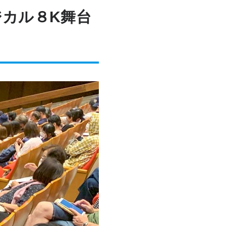
ジカル８K舞台