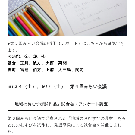
●第３回みらい会議の様子（レポート）はこちらから確認でき
ます。
今治①、②、③、④
朝倉、玉川、波方、大西、菊間
吉海、宮窪、伯方、上浦、大三島、関前
８/２４（土）、９/７（土） 第４回みらい会議
「地域のおむすび試作品」試食会・アンケート調査
第３回みらい会議で発案された「地域のおむすびの具材」をも
とにおむすびを試作し、発掘隊員による試食会を開催しまし
た。