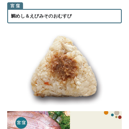
宮 窪
鯛めし＆えびみそのおむすび