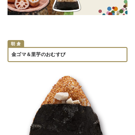
朝 倉
金ゴマ＆里芋のおむすび