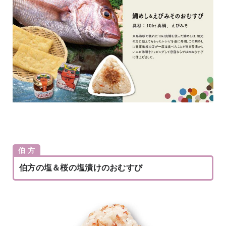
伯 方
伯方の塩＆桜の塩漬けのおむすび