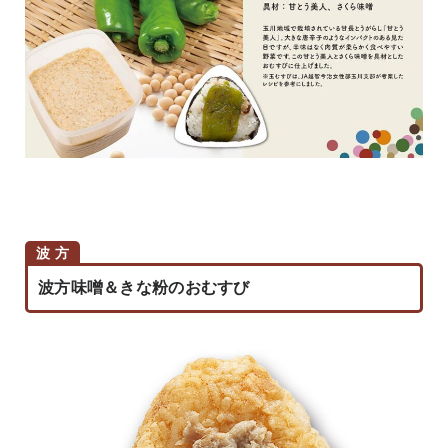
波 方
波方味噌＆きな粉のおむすび