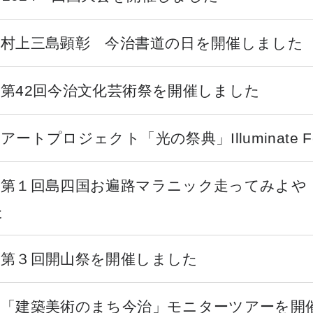
 村上三島顕彰 今治書道の日を開催しました
 第42回今治文化芸術祭を開催しました
ートプロジェクト「光の祭典」Illuminate Fe
 第１回島四国お遍路マラニック走ってみよや
た
 第３回開山祭を開催しました
 「建築美術のまち今治」モニターツアーを開