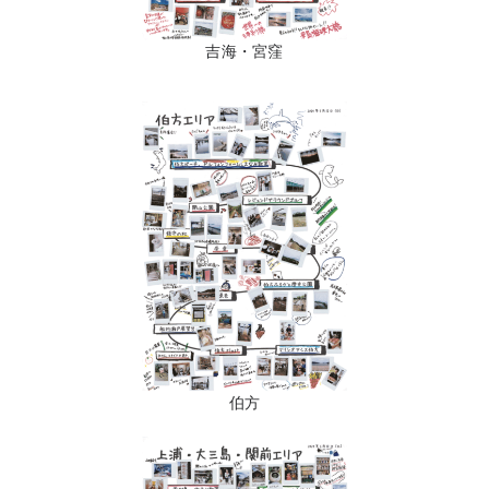
吉海・宮窪
伯方